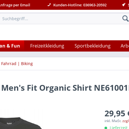
Anfrage per Email
Kunden-Hotline: 036963-20592
S
an & Fun
Freizeitkleidung
Sportbekleidung
Arb
Fahrrad | Biking
 Men's Fit Organic Shirt NE6100
29,95 
inkl. MwSt.
zzg
Lieferzeit