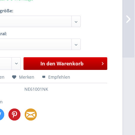
größe:
ral:
In den
Warenkorb
hen
Merken
Empfehlen
NE61001NK
en