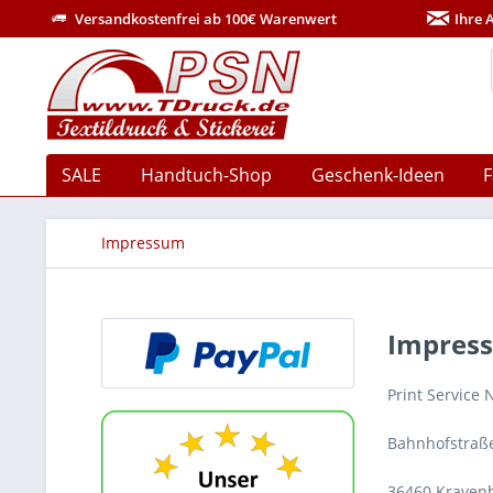
Versandkostenfrei ab 100€ Warenwert
Ihre 
SALE
Handtuch-Shop
Geschenk-Ideen
F
Impressum
Impres
Print Service 
Bahnhofstraß
36460 Krayen