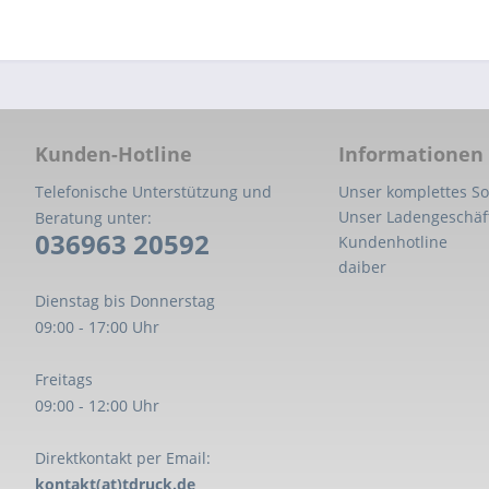
Kunden-Hotline
Informationen
Telefonische Unterstützung und
Unser komplettes So
Unser Ladengeschäf
Beratung unter:
036963 20592
Kundenhotline
daiber
Dienstag bis Donnerstag
09:00 - 17:00 Uhr
Freitags
09:00 - 12:00 Uhr
Direktkontakt per Email:
kontakt(at)tdruck.de