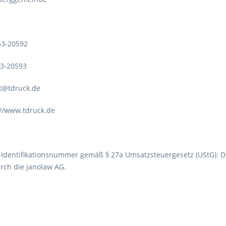
63-20592
63-20593
kt@tdruck.de
://www.tdruck.de
Identifikationsnummer gemäß § 27a Umsatzsteuergesetz (UStG): D
urch die janolaw AG.