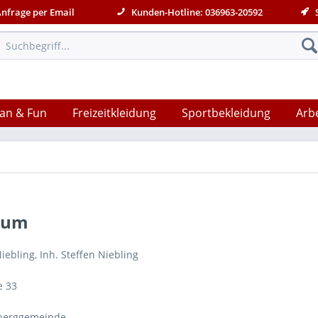
Anfrage per Email
Kunden-Hotline: 036963-20592
S
an & Fun
Freizeitkleidung
Sportbekleidung
Arb
sum
Niebling, Inh. Steffen Niebling
e 33
berggemeinde