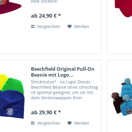
edle Stickerei
Produktbeschreibung: 100%
Baumwoll-Twill vollkommen
ab 24,90 € *
gerader Schirm 5 Panels
Gleichfarbiger Plastikverschluss
Vergleichen
Merken
(Snapback) inklusive...
Beechfield Original Pull-On
Beanie mit Logo...
Strickmütze? - na Logo! Dieses
Beechfield Beanie ohne Umschlag
ist optimal geeignet, um sie mit
dem Vereinswappen Ihrer
Lieblingsmannschaft oder Ihrem
Firmenlogo zu verzieren. Wir
ab 29,90 € *
machen aus jeder Mütze ein
echtes Einzelstück....
Vergleichen
Merken