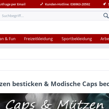
Anfrage per Email
Kunden-Hotline: 036963-20592
S
an & Fun
Freizeitkleidung
Sportbekleidung
Arbe
zen besticken & Modische Caps be