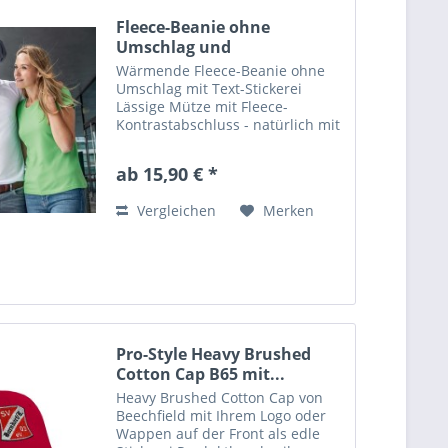
Fleece-Beanie ohne
Umschlag und
individueller...
Wärmende Fleece-Beanie ohne
Umschlag mit Text-Stickerei
Lässige Mütze mit Fleece-
Kontrastabschluss - natürlich mit
Ihrer individuellen Text-Stickerei.
Myrtle Beach Fleece Beanie
ab 15,90 € *
MB7131 Lässige Mütze mit
Fleece-Kontrastabschluss Ohne...
Vergleichen
Merken
Pro-Style Heavy Brushed
Cotton Cap B65 mit...
Heavy Brushed Cotton Cap von
Beechfield mit Ihrem Logo oder
Wappen auf der Front als edle