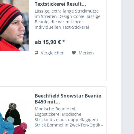
Textstickerei Result...
Lässige, extra lange Strickmütze
im Streifen-Design Coole. lässige
Beanie, die wir mit Ihrer
individuellen Text-Stickerei
versehen. Die Mütze ist innen
einfarbig und wendbar - ohne
ab 15,90 € *
Stickerei kann diese somit
beidseitig getragen werden....
Vergleichen
Merken
Beechfield Snowstar Beanie
B450 mit...
Modische Beanie mit
Logostickerei Modische
Strickmütze aus doppellagigem
Strick Bommel in Zwei-Ton-Optik -
hier mit Ihrem Logo oder Wappen