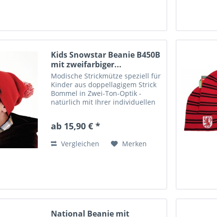
Kids Snowstar Beanie B450B
mit zweifarbiger...
Modische Strickmütze speziell für
Kinder aus doppellagigem Strick
Bommel in Zwei-Ton-Optik -
natürlich mit Ihrer individuellen
Text-Stickerei. Diese Mütze sorgt
für Individualität auf der Piste, ist
ab 15,90 € *
aber auch als Team-Ausstattung
für die...
Vergleichen
Merken
National Beanie mit