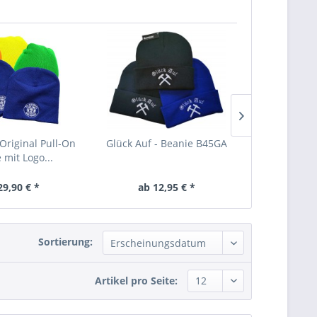
Original Pull-On
Glück Auf - Beanie B45GA
MB 6 Panel 
 mit Logo...
Cap
29,90 € *
ab 12,95 € *
ab 7
Sortierung:
Artikel pro Seite: