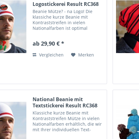
Logostickerei Result RC368
Beanie Mütze? - na Logo! Die
klassiche kurze Beanie mit
Kontraststreifen in vielen
Nationalfarben ist optimal
geeignet, um sie mit dem
Vereinswappen Ihrer
ab 29,90 € *
Lieblingsmannschaft oder Ihrem
Firmenlogo zu verzieren. Wir
Vergleichen
Merken
machen aus jeder Mütze...
National Beanie mit
Textstickerei Result RC368
Klassiche kurze Beanie mit
Kontraststreifen Mütze in vielen
Nationalfarben erhältlich, die wir
mit Ihrer individuellen Text-
Stickerei versehen. Diese Mütze