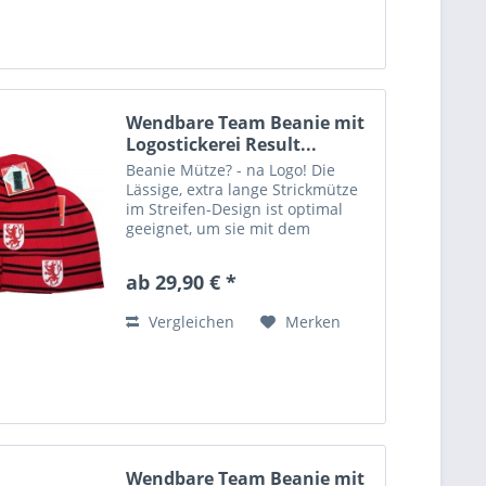
Wendbare Team Beanie mit
Logostickerei Result...
Beanie Mütze? - na Logo! Die
Lässige, extra lange Strickmütze
im Streifen-Design ist optimal
geeignet, um sie mit dem
Vereinswappen Ihrer
Lieblingsmannschaft oder Ihrem
ab 29,90 € *
Firmenlogo zu verzieren. Wir
machen aus jeder Mütze ein
Vergleichen
Merken
echtes...
Wendbare Team Beanie mit