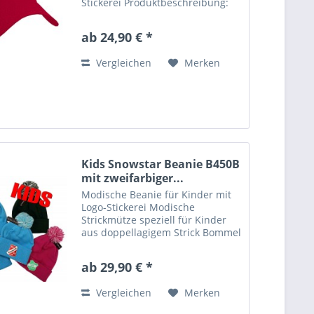
Stickerei Produktbeschreibung:
Gebürstete Baumwolle Gestickte
Luftlöcher 6 Panels
ab 24,90 € *
Gleichfarbiges Verschlussband
mit Metallverschluss inklusive...
Vergleichen
Merken
Kids Snowstar Beanie B450B
mit zweifarbiger...
Modische Beanie für Kinder mit
Logo-Stickerei Modische
Strickmütze speziell für Kinder
aus doppellagigem Strick Bommel
in Zwei-Ton-Optik - hier mit
Ihrem Logo oder Wappen
ab 29,90 € *
individuell bestickt. Diese Mütze
sorgt für Individualität auf der...
Vergleichen
Merken