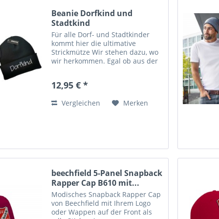
Beanie Dorfkind und
Stadtkind
Für alle Dorf- und Stadtkinder
kommt hier die ultimative
Strickmütze Wir stehen dazu, wo
wir herkommen. Egal ob aus der
Stadt oder vom Land - mit dieser
Mütze geben wir unser
12,95 € *
Statement ab ... Bequem und gut
sitzend Die Strickmütze trägt...
Vergleichen
Merken
beechfield 5-Panel Snapback
Rapper Cap B610 mit...
Modisches Snapback Rapper Cap
von Beechfield mit Ihrem Logo
oder Wappen auf der Front als