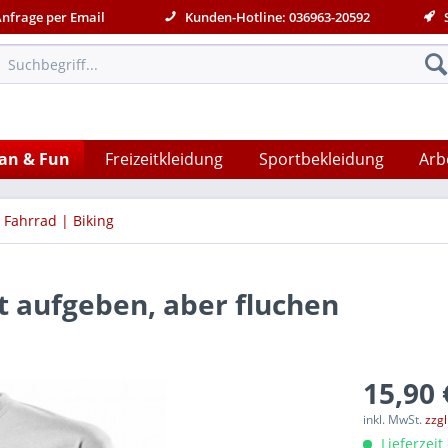
Anfrage per Email
Kunden-Hotline: 036963-20592
S
an & Fun
Freizeitkleidung
Sportbekleidung
Arb
Fahrrad | Biking
ht aufgeben, aber fluchen
15,90 
inkl. MwSt.
zzg
Lieferzeit