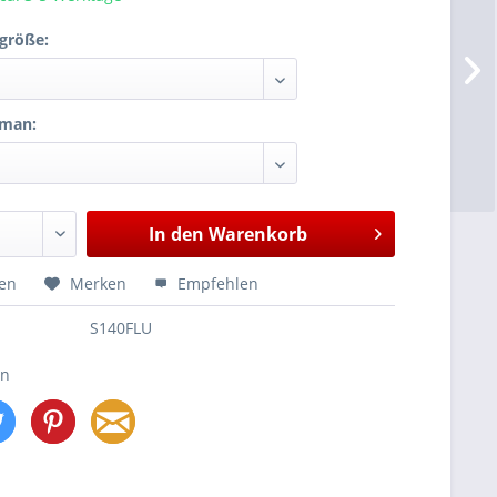
größe:
dman:
In den
Warenkorb
hen
Merken
Empfehlen
S140FLU
en