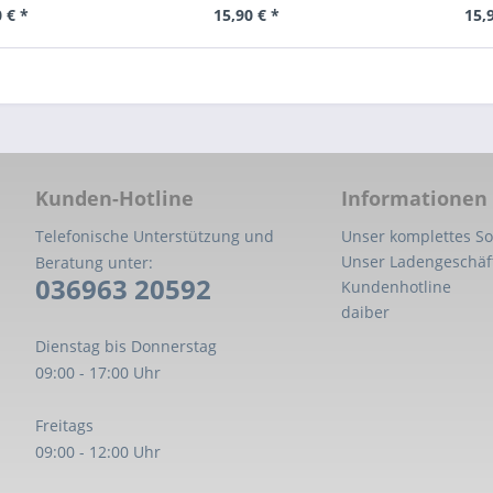
 € *
15,90 € *
15,
Kunden-Hotline
Informationen
Telefonische Unterstützung und
Unser komplettes So
Unser Ladengeschäf
Beratung unter:
036963 20592
Kundenhotline
daiber
Dienstag bis Donnerstag
09:00 - 17:00 Uhr
Freitags
09:00 - 12:00 Uhr