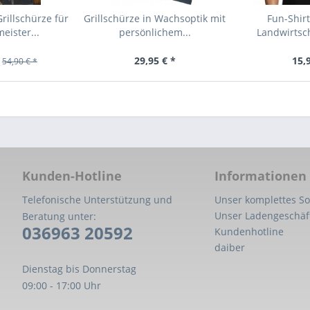
rillschürze für
Grillschürze in Wachsoptik mit
Fun-Shirt
eister...
persönlichem...
Landwirtscha
29,95 € *
15,
54,90 € *
Kunden-Hotline
Informationen
Telefonische Unterstützung und
Unser komplettes So
Unser Ladengeschäf
Beratung unter:
036963 20592
Kundenhotline
daiber
Dienstag bis Donnerstag
09:00 - 17:00 Uhr