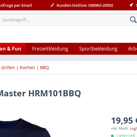
Anfrage per Email
Kunden-Hotline: 036963-20592
S
an & Fun
Freizeitkleidung
Sportbekleidung
Arb
Grillen | Kochen | BBQ
Q Master HRM101BBQ
19,95 
inkl. MwSt.
zzg
Lieferzeit