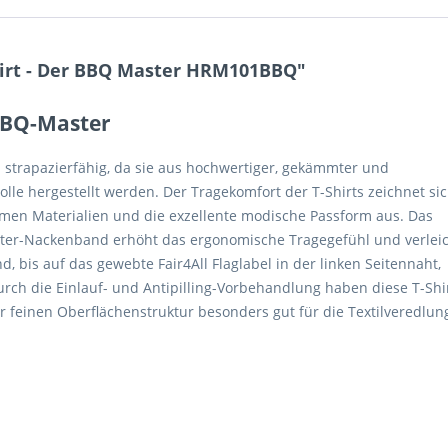
irt - Der BBQ Master HRM101BBQ"
 BBQ-Master
 strapazierfähig, da sie aus hochwertiger, gekämmter und
lle hergestellt werden. Der Tragekomfort der T-Shirts zeichnet si
en Materialien und die exzellente modische Passform aus. Das
lter-Nackenband erhöht das ergonomische Tragegefühl und verlei
nd, bis auf das gewebte Fair4All Flaglabel in der linken Seitennaht,
urch die Einlauf- und Antipilling-Vorbehandlung haben diese T-Shi
r feinen Oberflächenstruktur besonders gut für die Textilveredlun