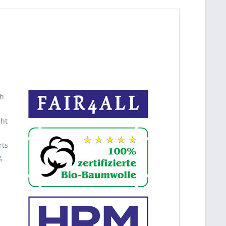
ch
cht
rts
g