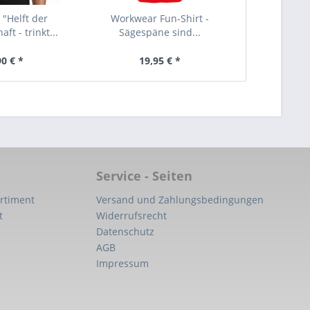
 "Helft der
Workwear Fun-Shirt -
ft - trinkt...
Sägespäne sind...
90 € *
19,95 € *
Service - Seiten
rtiment
Versand und Zahlungsbedingungen
t
Widerrufsrecht
Datenschutz
AGB
Impressum