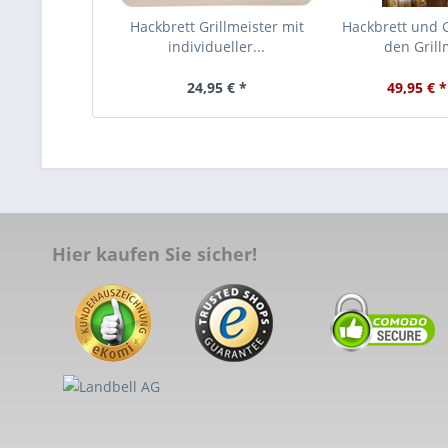
Hackbrett Grillmeister mit
Hackbrett und G
individueller...
den Grillm
24,95 € *
49,95 € *
Hier kaufen Sie sicher!