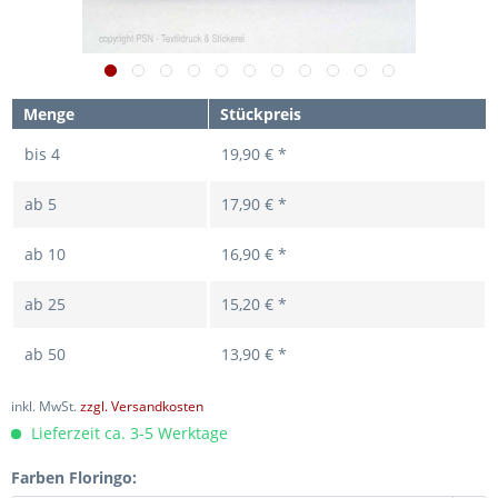
Menge
Stückpreis
bis
4
19,90 € *
ab
5
17,90 € *
ab
10
16,90 € *
ab
25
15,20 € *
ab
50
13,90 € *
inkl. MwSt.
zzgl. Versandkosten
Lieferzeit ca. 3-5 Werktage
Farben Floringo: