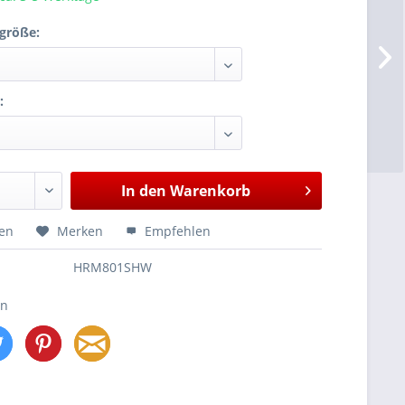
größe:
:
In den
Warenkorb
hen
Merken
Empfehlen
HRM801SHW
en