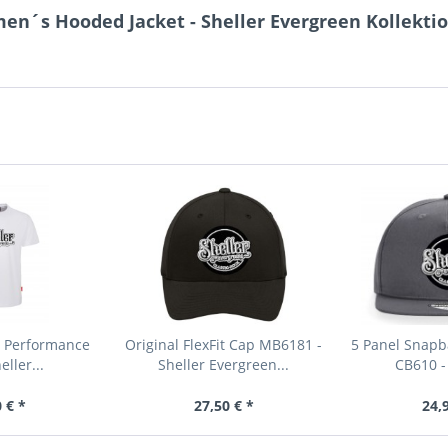
n´s Hooded Jacket - Sheller Evergreen Kollekti
t Performance
Original FlexFit Cap MB6181 -
5 Panel Snapb
eller...
Sheller Evergreen...
CB610 - 
 € *
27,50 € *
24,