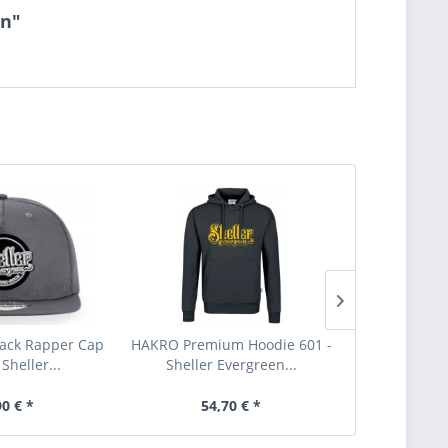
on"
ack Rapper Cap
HAKRO Premium Hoodie 601 -
HRM Unisex
Sheller...
Sheller Evergreen...
Sheller 
90 € *
54,70 € *
47