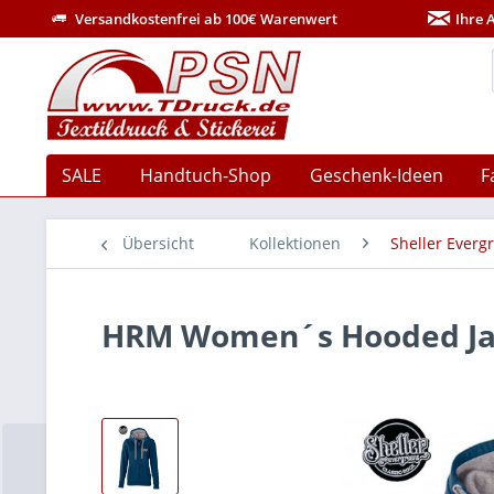
Versandkostenfrei ab 100€ Warenwert
Ihre 
SALE
Handtuch-Shop
Geschenk-Ideen
F
Übersicht
Kollektionen
Sheller Everg
HRM Women´s Hooded Jack