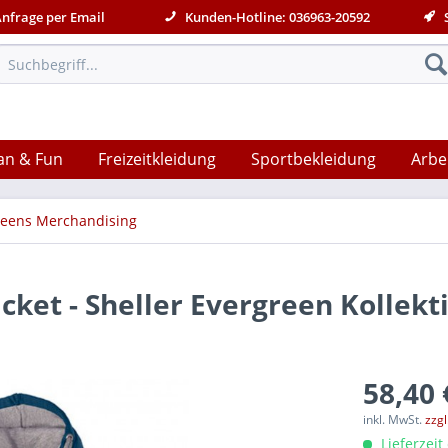
Anfrage per Email
Kunden-Hotline: 036963-20592
S
an & Fun
Freizeitkleidung
Sportbekleidung
Arbe
reens Merchandising
et - Sheller Evergreen Kollekt
58,40 
inkl. MwSt.
zzg
Lieferzeit