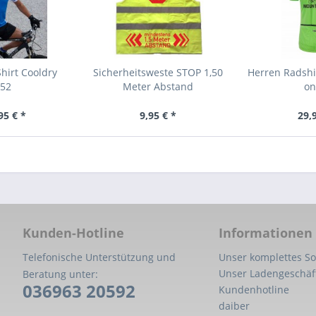
hirt Cooldry
Sicherheitsweste STOP 1,50
Herren Radshir
452
Meter Abstand
on
95 € *
9,95 € *
29,
Kunden-Hotline
Informationen
Telefonische Unterstützung und
Unser komplettes So
Unser Ladengeschäf
Beratung unter:
036963 20592
Kundenhotline
daiber