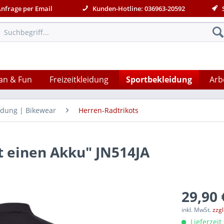
Anfrage per Email
Kunden-Hotline: 036963-20592
S
an & Fun
Freizeitkleidung
Sportbekleidung
Arb
idung | Bikewear
Herren-Radtrikots
t einen Akku" JN514JA
29,90 
inkl. MwSt.
zzg
Lieferzeit