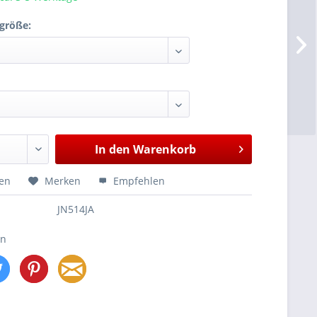
größe:
In den
Warenkorb
hen
Merken
Empfehlen
JN514JA
en