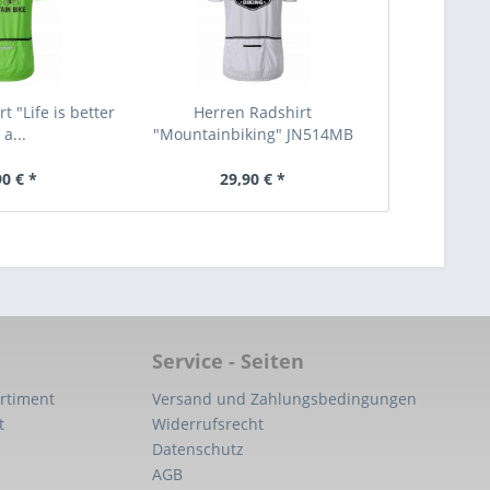
t "Life is better
Herren Radshirt
 a...
"Mountainbiking" JN514MB
90 € *
29,90 € *
Service - Seiten
rtiment
Versand und Zahlungsbedingungen
t
Widerrufsrecht
Datenschutz
AGB